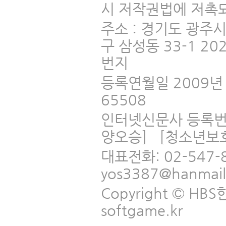
시 저작권법에 저촉되
주소 : 경기도 광주
구 삼성동 33-1 2
번지
등록연월일 2009년 
65508
인터넷신문사 등록번
양오승] [청소년보
대표전화: 02-547-
yos3387@hanmai
Copyright © HBS한국
softgame.kr