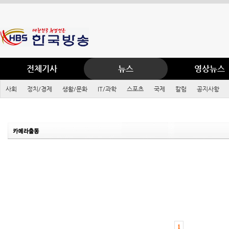
전체기사
뉴스
영상뉴스
사회
정치/경제
생활/문화
IT/과학
스포츠
국제
칼럼
공지사항
1