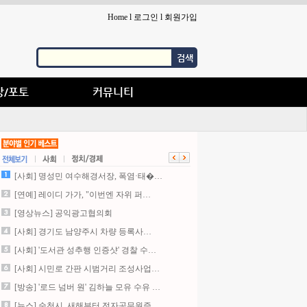
Home
l
로그인
l
회원가입
검색
상/포토
커뮤니티
[사회] 명성민 여수해경서장, 폭염·태�…
[연예] 레이디 가가, "이번엔 자위 퍼…
[영상뉴스] 공익광고협의회
[사회] 경기도 남양주시 차량 등록사…
[사회] '도서관 성추행 인증샷' 경찰 수…
[사회] 시민로 간판 시범거리 조성사업…
[방송] '로드 넘버 원' 김하늘 모유 수유 …
[뉴스] 순천시, 새해부터 전자공무원증…