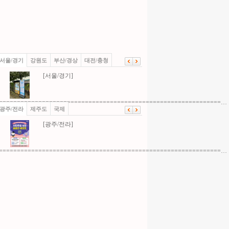
서울/경기
강원도
부산/경상
대전/충청
[서울/경기]
==============================================================…
광주/전라
제주도
국제
[광주/전라]
==============================================================…