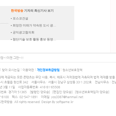
한국방송
기자의 최신기사 보기
포스코건설
희망찬 미래가 약속된 도시 광…
공익광고협의회
첨단기술 보호 활동 홍보 동영…
정~!이젠 그만~!!
찾아 오시는길
이용약관
개인정보취급방침
청소년보호정책
해 제공되는 모든 콘텐츠는 무단 사용, 복사, 배포시 저작권법에 저촉되며 법적 제재를 받을 
주시 초월읍 현산로 342 서울사무소 : 서울시 강남구 삼성동 33-1 202호 전남사무소 : 전
년 3월 11일 사업자등록번호: 416-81-65508
번호: 경기아 51365
[발행인:양오승] [편집인:양오승] [청소년보호책임자:양오승]
-8100 펙스: 02-547-1891 이메일: yos3387@hanmail.net
S한국방송. All rights reserved. Design By
softgame.kr