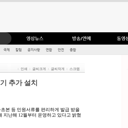
영상뉴스
방송/연예
동영
국제
칼럼
공지사항
연합
안전
종합
인쇄
글씨크게
글씨작게
스크랩
기 추가 설치
·초본 등 민원서류를 편리하게 발급 받을
 지난해 12월부터 운영하고 있다고 밝혔