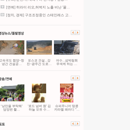
[연예] 히라이 리오,허벅지 노출 비난 '꿀…
[정치, 경제] 구조조정중인 스테인레스 고…
고속국도 함양~창
포스코 건설...강
여수...섬박람회
녕간 건설공…
진~광주간 도로…
무색케 하는 …
‘낭만을 부탁해’
'로드 넘버 원' 김
슈퍼주니어 땅콩
담양편 촬…
하늘 모유 수…
캬라멜 패러디 "…