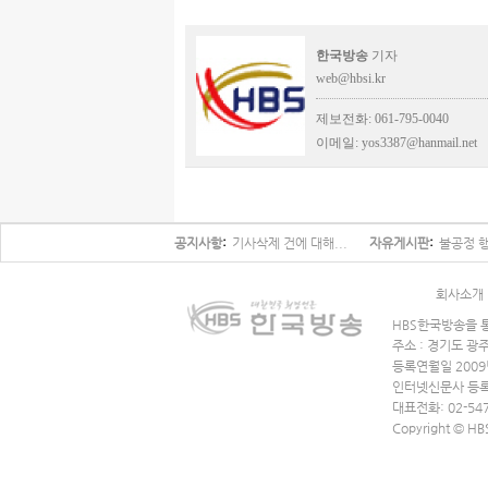
한국방송
기자
web@hbsi.kr
제보전화: 061-795-0040
이메일:
yos3387@hanmail.net
공지사항
기사삭제 건에 대해...
자유게시판
불공정 행
회사소개
HBS한국방송을 통
주소 : 경기도 광
등록연월일 2009
인터넷신문사 등록
대표전화: 02-547
Copyright © HB