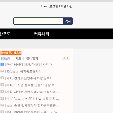
Home
l
로그인
l
회원가입
검색
상/포토
커뮤니티
[연예] 레이디 가가, "이번엔 자위 퍼…
[영상뉴스] 공익광고협의회
[사회] 경기도 남양주시 차량 등록사…
[사회] '도서관 성추행 인증샷' 경찰 수…
[사회] 시민로 간판 시범거리 조성사업…
[방송] '로드 넘버 원' 김하늘 모유 수유 …
[뉴스] 순천시, 새해부터 전자공무원증…
[연예] 히라이 리오,허벅지 노출 비난 '꿀…