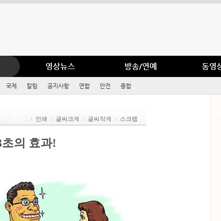
영상뉴스
방송/연예
동영
국제
칼럼
공지사항
연합
안전
종합
인쇄
글씨크게
글씨작게
스크랩
3초의 효과!