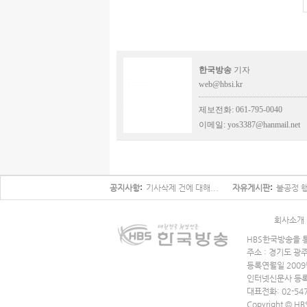
한국방송
기자
web@hbsi.kr
제보전화: 061-795-0040
이메일:
yos3387@hanmail.net
공지사항
기사삭제 건에 대해...
자유게시판
불공정 행
회사소개
HBS한국방송을 통
주소 : 경기도 광
등록연월일 2009
인터넷신문사 등록
대표전화: 02-547
Copyright © HB