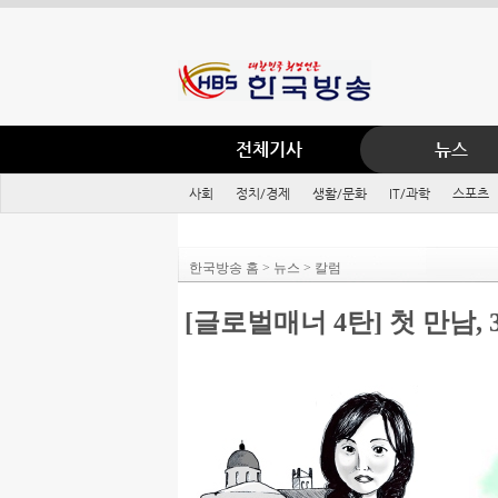
전체기사
뉴스
사회
정치/경제
생활/문화
IT/과학
스포츠
한국방송 홈 > 뉴스 > 칼럼
[글로벌매너 4탄] 첫 만남, 