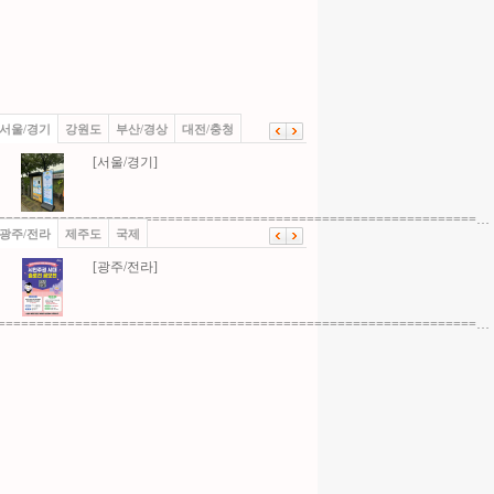
서울/경기
강원도
부산/경상
대전/충청
[서울/경기]
==============================================================…
광주/전라
제주도
국제
[광주/전라]
==============================================================…