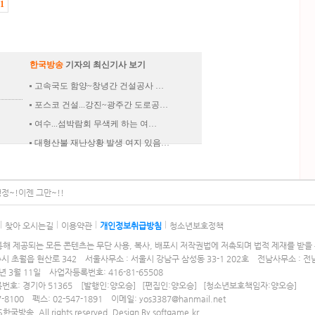
1
한국방송
기자의 최신기사 보기
고속국도 함양~창녕간 건설공사 …
포스코 건설...강진~광주간 도로공…
여수...섬박람회 무색케 하는 여…
대형산불 재난상황 발생 여지 있음…
정~!이젠 그만~!!
찾아 오시는길
이용약관
개인정보취급방침
청소년보호정책
해 제공되는 모든 콘텐츠는 무단 사용, 복사, 배포시 저작권법에 저촉되며 법적 제재를 받을 
주시 초월읍 현산로 342 서울사무소 : 서울시 강남구 삼성동 33-1 202호 전남사무소 : 전
년 3월 11일 사업자등록번호: 416-81-65508
번호: 경기아 51365
[발행인:양오승] [편집인:양오승] [청소년보호책임자:양오승]
-8100 펙스: 02-547-1891 이메일: yos3387@hanmail.net
S한국방송. All rights reserved. Design By
softgame.kr