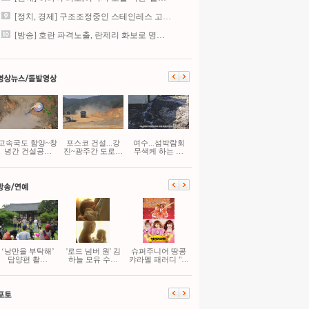
[정치, 경제] 구조조정중인 스테인레스 고…
[방송] 호란 파격노출, 란제리 화보로 명…
고속국도 함양~창
포스코 건설...강
여수...섬박람회
녕간 건설공…
진~광주간 도로…
무색케 하는 …
‘낭만을 부탁해’
'로드 넘버 원' 김
슈퍼주니어 땅콩
담양편 촬…
하늘 모유 수…
캬라멜 패러디 "…