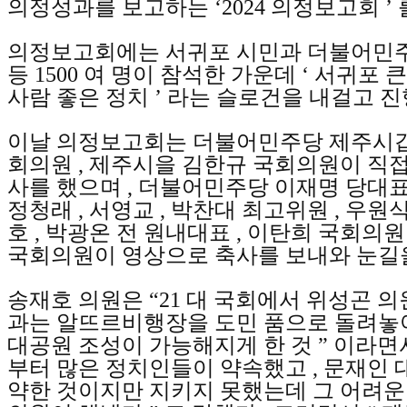
의정성과를 보고하는
‘2024
의정보고회
’
의정보고회에는 서귀포 시민과 더불어민
등
1500
여 명이 참석한 가운데
‘
서귀포 
사람 좋은 정치
’
라는 슬로건을 내걸고 
이날 의정보고회는 더불어민주당 제주시갑
회의원
,
제주시을 김한규 국회의원이 직접
사를 했으며
,
더불어민주당 이재명 당대
정청래
,
서영교
,
박찬대 최고위원
,
우원
호
,
박광온 전 원내대표
,
이탄희 국회의원
국회의원이 영상으로 축사를 보내와 눈길
송재호 의원은
“21
대 국회에서 위성곤 의
과는 알뜨르비행장을 도민 품으로 돌려놓
대공원 조성이 가능해지게 한 것
”
이라면
부터 많은 정치인들이 약속했고
,
문재인 
약한 것이지만 지키지 못했는데 그 어려운