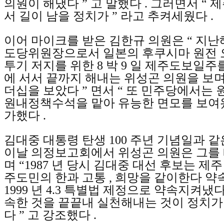
의원이 해냈다
”
고 말했다
.
그러면서
“
제
서 길이 남을 정치가
”
라고 추켜세웠다
.
이어 마이크를 받은 김한규 의원은
“
지난
도당위원장으로서 일본의 후쿠시마 원전 
투기 저지를 위한
8
박
9
일 제주도보일주를
에 서서 끝까지 해내는 위성곤 의원을 보며
더십을 보았다
”
면서
“
또 민주당에서는 
원내정책수석을 맡아 유능한 면모를 보여
가했다
.
김대중 대통령 탄생
100
주년 기념일과 같
이날 의정보고회에서 위성곤 의원은 그를
며
“1987
년 당시 김대중 대선 후보는 제주
주도민의 한과 고통
,
희망을 같이한다 약
1999
년
4.3
특별법 제정으로 약속지켜냈
속한 것을 끝끝내 실천해내는 것이 정치가
다
”
고 강조했다
.