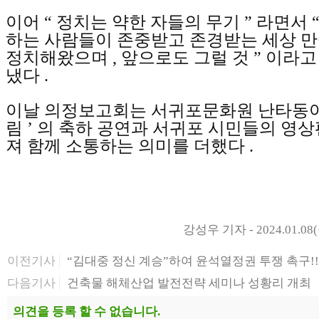
이어
“
정치는 약한 자들의 무기
”
라면서
하는 사람들이 존중받고 존경받는 세상 만
정치해왔으며
,
앞으로도 그럴 것
”
이라고
냈다
.
이날 의정보고회는 서귀포문화원 난타동
림
’
의 축하 공연과 서귀포 시민들의 영
져 함께 소통하는 의미를 더했다
.
강성우 기자 - 2024.01.08(
이전기사
“김대중 정신 계승”하여 윤석열정권 투쟁 촉구!!
다음기사
건축물 해체산업 발전전략 세미나 성황리 개최
의견을 등록 할 수 없습니다.