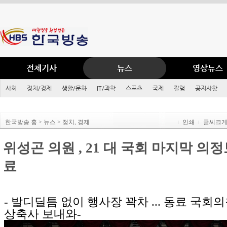
전체기사
뉴스
영상뉴스
사회
정치/경제
생활/문화
IT/과학
스포츠
국제
칼럼
공지사항
한국방송 홈 > 뉴스 > 정치, 경제
인쇄
글씨크
위성곤 의원 , 21 대 국회 마지막 의
료
- 발디딜틈 없이 행사장 꽉차 ... 동료 국회의원
상축사 보내와-