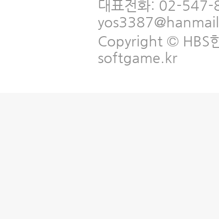
대표전화: 02-547-
yos3387@hanmai
Copyright © HBS한국
softgame.kr