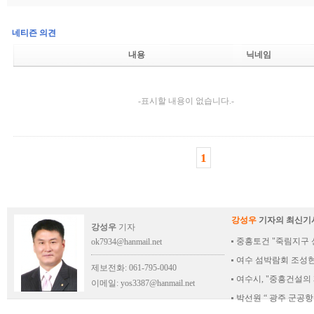
네티즌 의견
내용
닉네임
-표시할 내용이 없습니다.-
1
강성우
기자의 최신기
강성우
기자
중흥토건 "죽림지구
ok7934@hanmail.net
여수 섬박람회 조성현
제보전화: 061-795-0040
여수시, "중흥건설
이메일:
yos3387@hanmail.net
박선원 “ 광주 군공항 