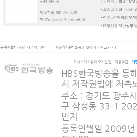
고속국도 함양~창녕
web@hbsi.kr
포스코 건설...강진
제보전화: 061-795-0040
여수...섬박람회 무색
이메일:
yos3387@hanmail.net
대형산불 재난상황 
공지사항
기사삭제 건에 대해...
자유게시판
불공정 행정~!이젠 그만~!!
회사소개
찾아 오시는길
이용약관
개
HBS한국방송을 통해
시 저작권법에 저촉되
주소 : 경기도 광주
구 삼성동 33-1 2
번지
등록연월일 2009년 