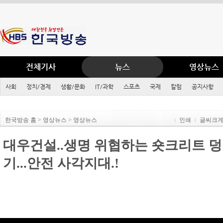
전체기사
뉴스
영상뉴스
사회
정치/경제
생활/문화
IT/과학
스포츠
국제
칼럼
공지사항
한국방송 홈 > 영상뉴스 > 영상뉴스
인쇄
글씨크
대우건설..생명 위협하는 숏크리트 
기...안전 사각지대.!