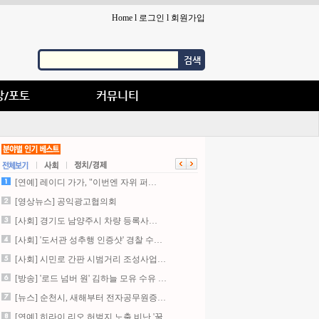
Home
l
로그인
l
회원가입
검색
상/포토
커뮤니티
[연예] 레이디 가가, "이번엔 자위 퍼…
[영상뉴스] 공익광고협의회
[사회] 경기도 남양주시 차량 등록사…
[사회] '도서관 성추행 인증샷' 경찰 수…
[사회] 시민로 간판 시범거리 조성사업…
[방송] '로드 넘버 원' 김하늘 모유 수유 …
[뉴스] 순천시, 새해부터 전자공무원증…
[연예] 히라이 리오,허벅지 노출 비난 '꿀…