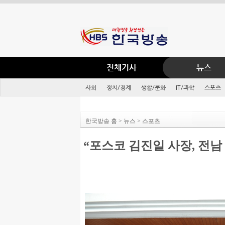
전체기사
뉴스
사회
정치/경제
생활/문화
IT/과학
스포츠
한국방송 홈 > 뉴스 > 스포츠
“포스코 김진일 사장, 전남