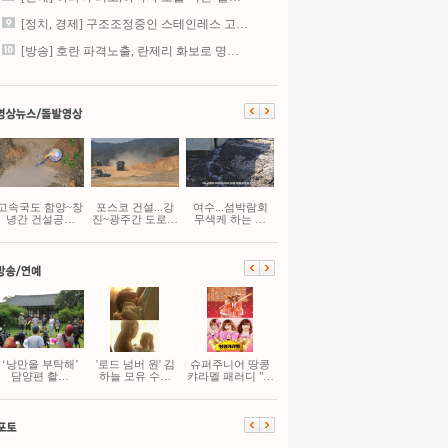
[정치, 경제] 구조조정중인 스테인레스 고…
[방송] 호란 파격노출, 란제리 화보로 명…
고속국도 함양~창
포스코 건설...강
여수...섬박람회
녕간 건설공…
진~광주간 도로…
무색케 하는 …
‘낭만을 부탁해’
'로드 넘버 원' 김
슈퍼주니어 땅콩
담양편 촬…
하늘 모유 수…
캬라멜 패러디 "…