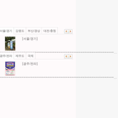
서울/경기
강원도
부산/경상
대전/충청
[서울/경기]
==============================================================…
광주/전라
제주도
국제
[광주/전라]
==============================================================…