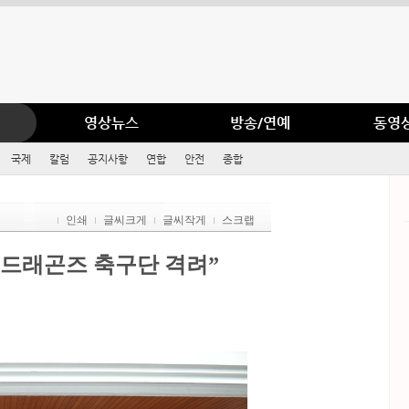
영상뉴스
방송/연예
동영
국제
칼럼
공지사항
연합
안전
종합
인쇄
글씨크게
글씨작게
스크랩
 드래곤즈 축구단 격려”