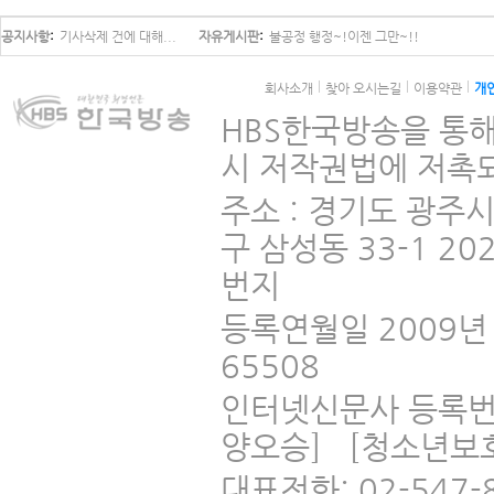
공지사항
기사삭제 건에 대해...
자유게시판
불공정 행정~!이젠 그만~!!
회사소개
찾아 오시는길
이용약관
개
HBS한국방송을 통해
시 저작권법에 저촉되
주소 : 경기도 광주
구 삼성동 33-1 2
번지
등록연월일 2009년 
65508
인터넷신문사 등록번
양오승] [청소년보
대표전화: 02-547-