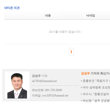
네티즌 의견
내용
닉네임
-표시할 내용이 없습니다.-
1
강성우
기자의 최신기
강성우
기자
중흥토건 "죽림지구
ok7934@hanmail.net
여수 섬박람회 조성현
제보전화: 061-795-0040
여수시, "중흥건설
이메일:
yos3387@hanmail.net
박선원 “ 광주 군공항 