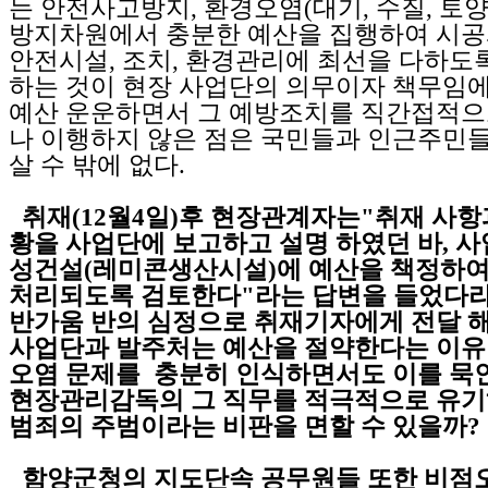
는 안전사고방지, 환경오염(대기, 수질, 토양
방지차원에서 충분한 예산을 집행하여 시공
안전시설, 조치, 환경관리에 최선을 다하도
하는 것이 현장 사업단의 의무이자 책무임
예산 운운하면서 그 예방조치를 직간접적으
나 이행하지 않은 점은 국민들과 인근주민
살 수 밖에 없다.
취재(12월4일)후 현장관계자는"취재 사항
황을 사업단에 보고하고 설명 하였던 바, 
성건설(레미콘생산시설)에 예산을 책정하
처리되도록 검토한다"라는 답변을 들었다라
반가움 반의 심정으로 취재기자에게 전달 해 
사업단과 발주처는 예산을 절약한다는 이유
오염 문제를 충분히 인식하면서도 이를 묵
현장관리감독의 그 직무를 적극적으로 유기
범죄의 주범이라는 비판을 면할 수 있을까?
함양군청의 지도단속 공무원들 또한 비점