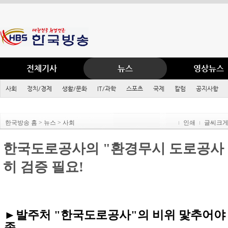
전체기사
뉴스
영상뉴스
사회
정치/경제
생활/문화
IT/과학
스포츠
국제
칼럼
공지사항
한국방송 홈 > 뉴스 > 사회
인쇄
글씨크
한국도로공사의 "환경무시 도로공사 
히 검증 필요!
►발주처 "한국도로공사"의 비위 맟추어야
존....