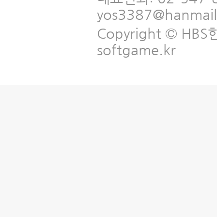
yos3387@hanmai
Copyright © HBS한국
softgame.kr