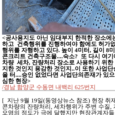
<공사용지도 아닌 임대부지 한적한 장소에
하고 건축행위를 진행하여야 함에도 허가
행위를 자행하고 있다. 높이 4미터, 길이 8
콘크리트 건축구조물....숙소? 또 다시 여
차량 세차, 잔량처리 장소로 사용하기 위한 
지한 것인지 용감한 것인지..이 또한 사업
을 터....승인 없었다면 사업단의존재가 있으나
심한 현장>
/경남 함양군 수동면 내백리 625번지
[ 지난 9월 19일(동영상뉴스 참조) 현장 취
콘차량의 잔량처리, 세차행위가 주변 수질, 
오염의 정도가 극에 달했지만 현장관계자들