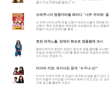
울자 이내 마른젖을 물렸다. 이…
슈퍼주니어 땅콩캬라멜 패러디 "너무 귀여워! 깔
슈 퍼주니어의 은혁 희철 신동이 애프터스쿨의 첫번째 유닛
신했다. 특히 김희철은 예쁘장한 여성멤버로 변신, 팬들에
희철이 자신의 트위터를 통해 …
호란 파격노출, 란제리 화보로 명품몸매 과시
클래지콰이의 호란이 란제리 화보로 명품 몸매를 과시했다
뉴얼한 르페(LEFEE) 시즌2를 통해 새로운 콘셉트의 란
누디’라는 콘셉트 아…
티아라 지연, 과거사진 공개 "누구냐 넌?"
티아라 지연의 데뷔 전 모습이 공개돼 눈길을 끌고 있다.
진이 떠돌며 누리꾼들 사이에서 화제가 되고 있는 것. 공
교복 광고를 촬영한 모습이 …