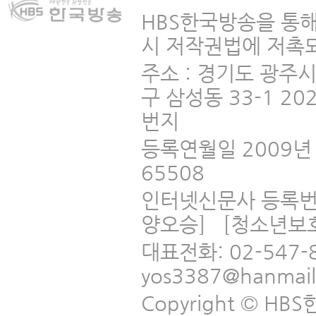
HBS한국방송을 통해
시 저작권법에 저촉되
주소 : 경기도 광주
구 삼성동 33-1 2
번지
등록연월일 2009년 
65508
인터넷신문사 등록번
양오승] [청소년보
대표전화: 02-547-
yos3387@hanmai
Copyright © HBS한국