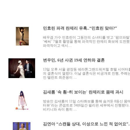
민효린 파격 란제리 유혹..“민효린 맞아?”
배우겸 가수 민효린이 그동안의 소녀티를 벗고 ‘팜므파탈’
‘쎄씨’ 7월호 촬영을 통해 파격적인 란제리 화보에 도전했
파격적이고 섹시…
변우민, 6년 사귄 19세 연하와 결혼
13일 오후 서울 광장동 쉐라톤그랜드워커힐 호텔 시어터
의 결혼식이 열렸다. 이날 결혼식은 비공개로 진행, 주례
인 탤런트 최준용이 …
김새롬 '속 훤~히 보이는' 란제리로 몸매 과시
방송인 김새롬이 11일 스타화보를 통해 숨겨둔 8등신 몸
터뷰’라는 콘셉트로 5박6일간 필리핀 세부에서 진행됐다
비키니와 속이 훤히 …
김연아 “스캔들 상대, 이성으로 느낀 적 없어요”..