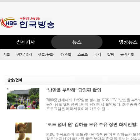
전체기사
뉴스
영상뉴스
사회
정치/경제
생활/문화
IT/과학
스포츠
국제
칼럼
공지사항
‘낭만을 부탁해’ 담양편 촬영
7080중년세대의 1박2일로 불리는 KBS 1TV ‘낭만을 부
동안 남도 웰빙관광 1번지 담양에서 촬영됐다. 최수종과 
프로그램은 메타세쿼이아 가로수 길…
'로드 넘버 원' 김하늘 모유 수유 장면 화제만발!
MBC 수목드라마 '로드넘버원' 첫방송 이후 김하늘의 모유
장우(소지섭)가 떠난 뒤 국군 부대의 환자를 돌보는 여의