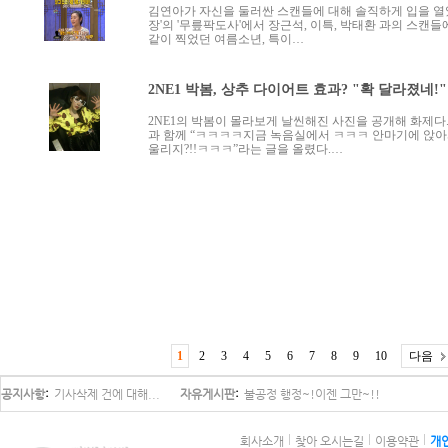
김연아가 자신을 둘러싼 스캔들에 대해 솔직하게 입을 열었다
장'의 '무릎팍도사'에서 장근석, 이특, 박태환 과의 스캔들
같이 찍었던 여름소년, 특이…
2NE1 박봄, 상추 다이어트 효과? "확 달라졌네!"
2NE1의 박봄이 몰라보게 날씬해진 사진을 공개해 화제다.
과 함께 “ㅋㅋㅋㅋ지금 녹음실에서 ㅋㅋㅋ 안마기에 앉
울리지?!!ㅋㅋㅋ”라는 글을 올렸다.…
1
2
3
4
5
6
7
8
9
10
다음
공지사항
기사삭제 건에 대해...
자유게시판
불공정 행정~!이젠 그만~!!
회사소개
찾아 오시는길
이용약관
개