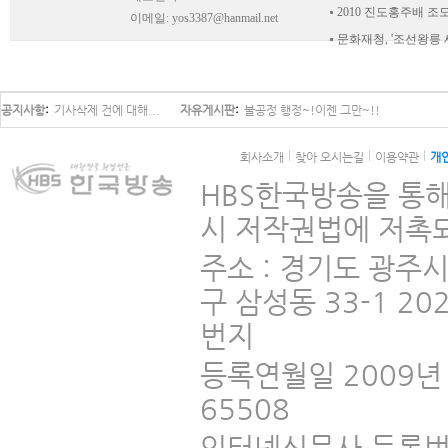
2010 진도홍주배 조
이메일:
yos3387@hanmail.net
문화재청, '조선왕릉
공지사항
기사삭제 건에 대해...
자유게시판
불공정 행정~!이젠 그만~!!
회사소개
찾아 오시는길
이용약관
개
HBS한국방송을 통해
시 저작권법에 저촉되
주소 : 경기도 광주
구 삼성동 33-1 2
번지
등록연월일 2009년 
65508