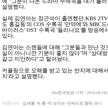
에 "그분이 나온 드라마 주제곡을 내가 불러
설명했다.
실제 김연아는 장근석이 출연했던 KBS 2TV
도 홍길동'의 COS 수록곡 '만약에'와 MBC
바이러스' OST 수록곡 '들리나요'를 방송에
있다.
김연아는 스캔들에 대해 "그분들과 만난 것
실이 아니니깐 기분이 좋지 않다"며 "상대방
같고 미안하다"고 털어놨다.
커플링으로 오해를 받고 있는 반지에 대해서
지'라고 설명했다.
hbs한국방송 기자 - 2010.06.10(
이전기사
김새롬 '속 훤~히 보이는' 란제리로 몸매 과시