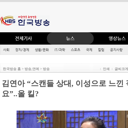
전체기사
뉴스
영상뉴스
사회
정치/경제
생활/문화
IT/과학
스포츠
국제
칼럼
공지사항
한국방송 홈 > 방송,연예 > 방송
인쇄
글씨크
김연아 “스캔들 상대, 이성으로 느낀 
요”..올 킬?