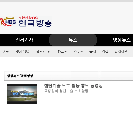
전체기사
뉴스
영상뉴스
사회
정치/경제
생활/문화
IT/과학
스포츠
국제
칼럼
공지사항
첨단기술 보호 활동 홍보 동영상
국정원의 첨단기술 보호활동