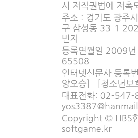
시 저작권법에 저촉되
주소 : 경기도 광주
구 삼성동 33-1 2
번지
등록연월일 2009년 
65508
인터넷신문사 등록번
양오승] [청소년보
대표전화: 02-547-
yos3387@hanmai
Copyright © HBS한국
softgame.kr