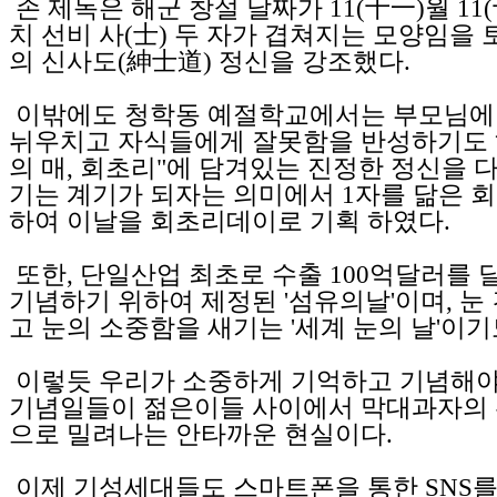
손 제독은 해군 창설 날짜가 11(十一)월 11
치 선비 사(士) 두 자가 겹쳐지는 모양임을
의 신사도(紳士道) 정신을 강조했다.
이밖에도 청학동 예절학교에서는 부모님에
뉘우치고 자식들에게 잘못함을 반성하기도 
의 매, 회초리"에 담겨있는 진정한 정신을 
기는 계기가 되자는 의미에서 1자를 닮은 
하여 이날을 회초리데이로 기획 하였다.
또한, 단일산업 최초로 수출 100억달러를 
기념하기 위하여 제정된 '섬유의날'이며, 눈
고 눈의 소중함을 새기는 '세계 눈의 날'이기
이렇듯 우리가 소중하게 기억하고 기념해야
기념일들이 젊은이들 사이에서 막대과자의 
으로 밀려나는 안타까운 현실이다.
이제 기성세대들도 스마트폰을 통한 SNS를