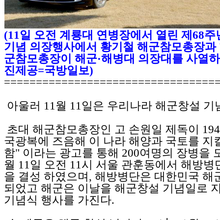
(11일 오전 계룡대 연병장에서 열린 제68주
기념 의장행사에서 황기철 해군참모총장과 
군참모총장이 해군·해병대 의장대를 사열하고
진제공=국방일보)
=================================
아울러 11월 11일은 우리나라 해군창설 기
초대 해군참모총장인 고 손원일 제독이 1945
국광복에 즈음해 이 나라 해양과 국토를 지
함" 이라는 광고를 통해 200여명의 장병을 모
월 11일 오전 11시 서울 관훈동에서 해방병
을 결성 하였으며, 해방병단은 대한민국 해
되었고 해군은 이날을 해군창설 기념일로 
기념식 행사를 가진다.