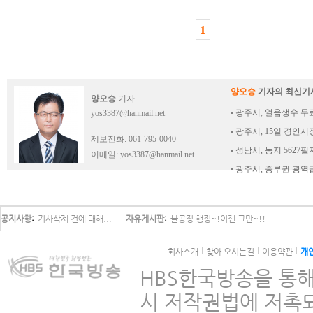
1
양오승
기자의 최신기
양오승
기자
광주시, 얼음생수 무
yos3387@hanmail.net
광주시, 15일 경안시
제보전화: 061-795-0040
성남시, 농지 5627
이메일:
yos3387@hanmail.net
광주시, 중부권 광역급
공지사항
기사삭제 건에 대해...
자유게시판
불공정 행정~!이젠 그만~!!
회사소개
찾아 오시는길
이용약관
개
HBS한국방송을 통해
시 저작권법에 저촉되