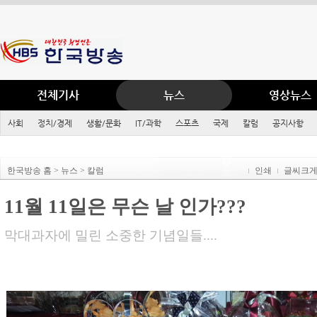
전체기사
뉴스
영상뉴스
사회
정치/경제
생활/문화
IT/과학
스포츠
국제
칼럼
공지사항
한국방송 홈 > 뉴스 > 칼럼
인쇄
글씨크
11월 11일은 무슨 날 인가???
막대과자에 밀린 소중한 기념일들....