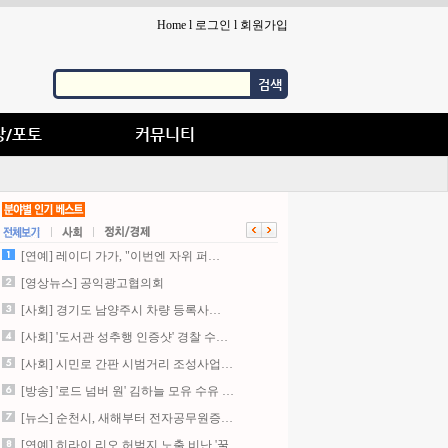
Home
l
로그인
l
회원가입
검색
상/포토
커뮤니티
[연예] 레이디 가가, "이번엔 자위 퍼…
[영상뉴스] 공익광고협의회
[사회] 경기도 남양주시 차량 등록사…
[사회] '도서관 성추행 인증샷' 경찰 수…
[사회] 시민로 간판 시범거리 조성사업…
[방송] '로드 넘버 원' 김하늘 모유 수유 …
[뉴스] 순천시, 새해부터 전자공무원증…
[연예] 히라이 리오,허벅지 노출 비난 '꿀…