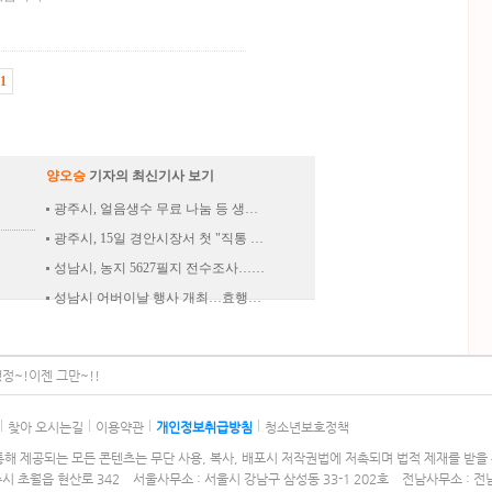
1
양오승
기자의 최신기사 보기
광주시, 얼음생수 무료 나눔 등 생…
광주시, 15일 경안시장서 첫 "직통 …
성남시, 농지 5627필지 전수조사……
성남시 어버이날 행사 개최…효행…
정~!이젠 그만~!!
찾아 오시는길
이용약관
개인정보취급방침
청소년보호정책
해 제공되는 모든 콘텐츠는 무단 사용, 복사, 배포시 저작권법에 저촉되며 법적 제재를 받을 
주시 초월읍 현산로 342 서울사무소 : 서울시 강남구 삼성동 33-1 202호 전남사무소 : 전