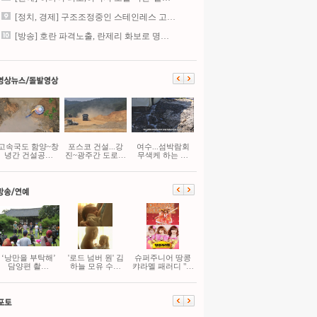
[정치, 경제] 구조조정중인 스테인레스 고…
[방송] 호란 파격노출, 란제리 화보로 명…
고속국도 함양~창
포스코 건설...강
여수...섬박람회
녕간 건설공…
진~광주간 도로…
무색케 하는 …
‘낭만을 부탁해’
'로드 넘버 원' 김
슈퍼주니어 땅콩
담양편 촬…
하늘 모유 수…
캬라멜 패러디 "…