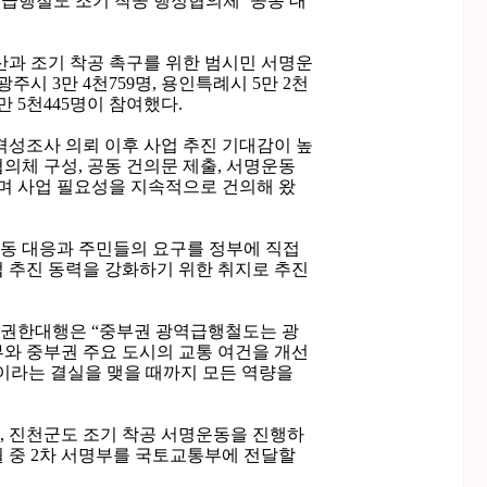
역급행철도 조기 착공 행정협의체’ 공동 대
산과 조기 착공 촉구를 위한 범시민 서명운
시 3만 4천759명, 용인특례시 5만 2천
0만 5천445명이 참여했다.
격성조사 의뢰 이후 사업 추진 기대감이 높
협의체 구성, 공동 건의문 제출, 서명운동
며 사업 필요성을 지속적으로 건의해 왔
동 대응과 주민들의 요구를 정부에 직접
 추진 동력을 강화하기 위한 취지로 추진
 권한대행은 “중부권 광역급행철도는 광
부와 중부권 주요 도시의 교통 여건을 개선
공이라는 결실을 맺을 때까지 모든 역량을
, 진천군도 조기 착공 서명운동을 진행하
월 중 2차 서명부를 국토교통부에 전달할