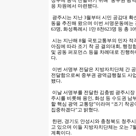
정부에 공식 전달하기 위해 ‘중부권 광
응 차원에서 마련됐다.
광주시는 지난 3월부터 시민 공감대 확
동을 추진해 왔으며 이번 서명운동에는 광주
63명, 화성특례시 1만 8천623명 등 총 1
시는 지난해 8월 국토교통부의 민자 적
아짐에 따라 조기 착 공 결의대회, 행정
및 공동 퍼포먼스 등을 차례대로 진행하
다.
이번 서명부 전달은 지방자치단체 간 공
전달함으로써 중부권 광역급행철도 사업
됐다.
이날 서명부를 전달한 김충범 광주시장
주시를 비롯해 용인, 화성 등 수도권 남
할 핵심 광역 교통망”이라며 “조기 착
집중하겠다”고 밝혔다.
한편, 경기도 안성시와 충청북도 청주시
고 있으며 이들 지방자치단체는 오는 7
계획이다.