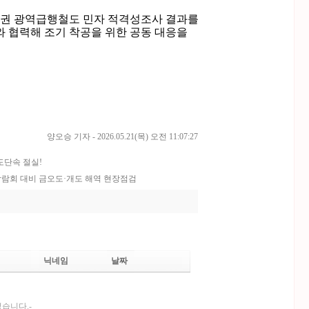
부권 광역급행철도 민자 적격성조사 결과를
 협력해 조기 착공을 위한 공동 대응을
양오승 기자 - 2026.05.21(목) 오전 11:07:27
도단속 절실!
박람회 대비 금오도·개도 해역 현장점검
닉네임
날짜
없습니다.-