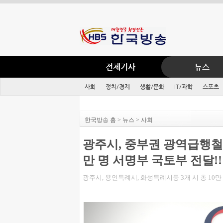
전체기사
뉴스
사회
정치/경제
생활/문화
IT/과학
스포츠
한국방송 홈 > 뉴스 > 사회
광주시, 중부권 광역급행철도(
만 명 서명부 국토부 전달!!
광주시, 용인특례시, 화성특례시등 3개 시 총 10만 5천