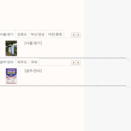
서울/경기
강원도
부산/경상
대전/충청
[서울/경기]
==============================================================…
광주/전라
제주도
국제
[광주/전라]
==============================================================…