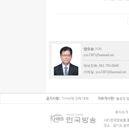
양오승
기자
yos3387@hanmail.net
제보전화: 061-795-0040
이메일:
yos3387@hanmail.net
공지사항
기사삭제 건에 대해...
자유게시판
불공정 행
회사소개
HBS한국방송을 통
주소 : 경기도 광