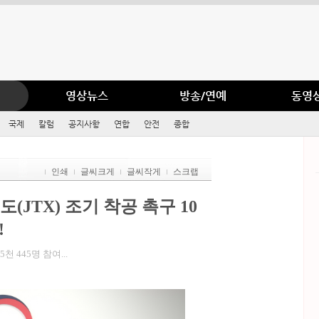
영상뉴스
방송/연예
동영
국제
칼럼
공지사항
연합
안전
종합
인쇄
글씨크게
글씨작게
스크랩
JTX) 조기 착공 촉구 10
!
 445명 참여...