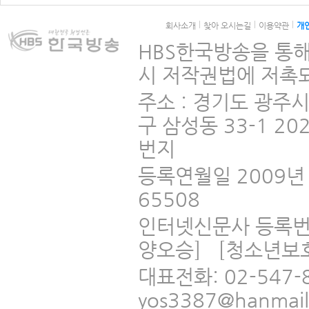
회사소개
찾아 오시는길
이용약관
개
HBS한국방송을 통해
시 저작권법에 저촉되
주소 : 경기도 광주
구 삼성동 33-1 2
번지
등록연월일 2009년 
65508
인터넷신문사 등록번
양오승] [청소년보
대표전화: 02-547-
yos3387@hanmai