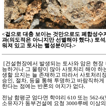
<겉으로 대충 보이는 것만으로도 폐합성수
과(의도적은 아니지만 선별해야 했다.) 토석
워져 있고 토사는 뻘성분이다.>
[건설현장에서 발생되는 토사와 암은 현장
능하거나 그 물량이 많아 사토처리 해야 하
생할 요지는 늘 존재하고 따라서 사토처리
승인, 절차, 등을 통해 투명하고 바람직하
한다는 점에는 반론의 여지가 없다.
전남 함평군 엄다면 학야리 610 또는 562-6
소유자가 동부건설에 요청 3000루베 이상의