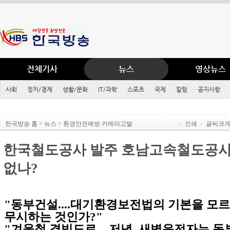
전체기사
뉴스
영상뉴스
사회
정치/경제
생활/문화
IT/과학
스포츠
국제
칼럼
공지사항
한국방송 홈 > 뉴스 > 환경안전예방 카메라고발
인쇄
글씨크
한국철도공사 발주 호남고속철도공사
없나?
"동부건설....대기환경보전법의 기본을 모르
무시하는 것인가?"
"겨울철 결빙도로... 저녁, 새벽운전자는 