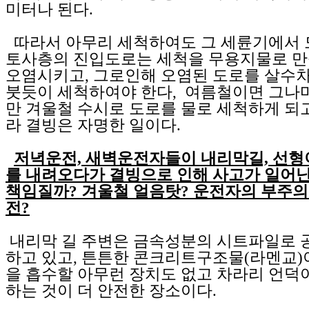
미터나 된다.
따라서 아무리 세척하여도 그 세륜기에서
토사층의 진입도로는 세척을 무용지물로 만
오염시키고, 그로인해 오염된 도로를 살수
붓듯이 세척하여야 한다, 여름철이면 그나
만 겨울철 수시로 도로를 물로 세척하게 되고
라 결빙은 자명한 일이다.
저녁운전, 새벽운전자들이 내리막길, 선형
를 내려오다가 결빙으로 인해 사고가 일어
책임질까? 겨울철 얼음탓? 운전자의 부주의
전?
내리막 길 주변은 금속성분의 시트파일로 
하고 있고, 튼튼한 콘크리트구조물(라멘교)
을 흡수할 아무런 장치도 없고 차라리 언덕
하는 것이 더 안전한 장소이다.