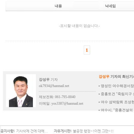
내용
닉네임
-표시할 내용이 없습니다.-
1
강성우
기자의 최신기
강성우
기자
ok7934@hanmail.net
명성민 여수해경서장,
중흥토건 "죽림지구
제보전화: 061-795-0040
여수 섬박람회 조성현
이메일:
yos3387@hanmail.net
여수시, "중흥건설
공지사항
기사삭제 건에 대해...
자유게시판
불공정 행정~!이젠 그만~!!