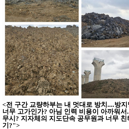
<전 구간 교량하부는 내 멋대로 방치....방
너무 고가인가? 아님 인력 비용이 아까워서..
무시? 지자체의 지도단속 공무원과 너무 친
기?">