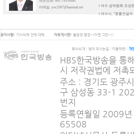
제보전화: 061-795-0040
여수 섬박람회 조성현
이메일:
yos3387@hanmail.net
여수시, "중흥건설
공지사항
기사삭제 건에 대해...
자유게시판
불공정 행정~!이젠 그만~!!
회사소개
찾아 오시는길
이용약관
개
HBS한국방송을 통해
시 저작권법에 저촉되
주소 : 경기도 광주
구 삼성동 33-1 2
번지
등록연월일 2009년 
65508