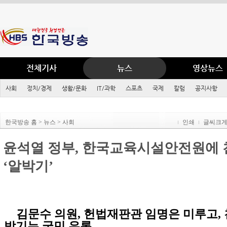
전체기사
뉴스
영상뉴스
사회
정치/경제
생활/문화
IT/과학
스포츠
국제
칼럼
공지사항
한국방송 홈 > 뉴스 > 사회
인쇄
글씨크
윤석열 정부, 한국교육시설안전원에 
‘알박기’
김문수 의원, 헌법재판관 임명은 미루고,
박기는 국민 우롱