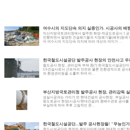
여수시의 지도단속 의지 실종인가. 시공사의 배
익산지방국토관리청에서 발주한 화양-적금도로공사 1 공
진행하면서 발생한 건설폐기물과 지정폐기물(폐유)등에 
어 여수시의 지도단속 의지에 따라 개선의 여지가 …
한국철도시설공단 발주공사 현장의 안전사고 우려.
철도공사 현장...관리감독 부재 중(?) 한국철도시설공단
GS건설사로서 근로자의 안전은 물론 친환경적으로 공사
와 환경관리등을 소홀히 하여 비…
부산지방국토관리청 발주공사 현장, 관리감독 실
성실시공과는 거리가 먼 현대건설의 공사현장...부실공사
동도로공사 현장(시공사/현대건설)의 종배수관로 공사를
부실하게 하여 추후 고질적인 문…
한국철도시설공단...발주 공사현장들! "무능인가
철도시설공단은 현장의 책임감리에 대해 절대적 신뢰?