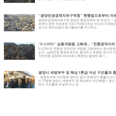
"광양만권경제자유구역청" 현행법으로부터 자유로
광양만권경제자유구역 청장은 환경정책은 뒷 전인지...!
로부터 완전 자유로운 자유구역청이라는 비난과 치외법권
공사인 현대건설의 폐기물관리를 무시하고…
"E-CON1" 심층개량용 고화재... "친환경적이라
E-CON1은 친환경 연약지반 개량용 고화재라서 공사현
는지...남해군청 환경녹색과의 철저하고 투명한 조사가 이
지반개량 공정에서(아파트신축현장) 발생한 폐기…
광양시 세방부두 앞 해상 1톤급 어선 구조물과 충
- 정원초과에 야간항해 장비도 없이 운항하다 충돌사고나..
시 37분께 광양시 세방부두 앞 해상에서 연안복합 C 호(1.
하다 구조물에 부딪혀 타고 있…