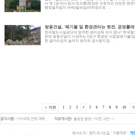
사 제 1공구(시공사/코오롱)현장은 근로자의 안전은 완전
행정절차없이 버럭(발파암)야적장으로 …
쌍용건설, '폐기물 및 환경관리는 뒷전, 공정률에만
한국철도시설공단의 엄격한 관리감독 의지 없나? 한국
운데 쌍용건설이 시공하는 6공구 현장은 사업장폐기물(임목
한 알카리성의 슬러지 방치와 공사용지경…
이전
1
2
3
4
5
6
7
8
9
10
공지사항
기사삭제 건에 대해...
자유게시판
불공정 행정~!이젠 그만~!!
회사소개
찾아 오시는길
이용약관
개