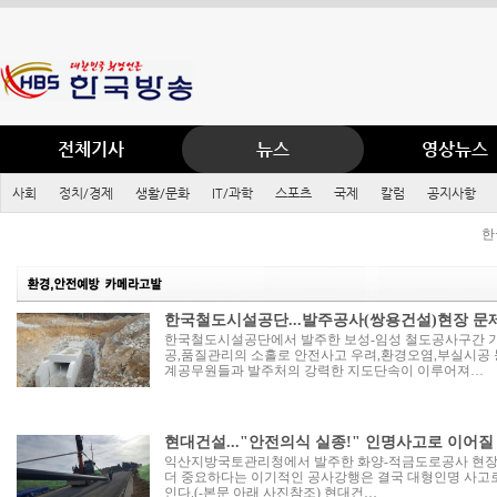
전체기사
뉴스
영상뉴스
사회
정치/경제
생활/문화
IT/과학
스포츠
국제
칼럼
공지사항
한
한국철도시설공단...발주공사(쌍용건설)현장 문
한국철도시설공단에서 발주한 보성-임성 철도공사구간 가
공,품질관리의 소홀로 안전사고 우려,환경오염,부실시공 
계공무원들과 발주처의 강력한 지도단속이 이루어져…
현대건설..."안전의식 실종!" 인명사고로 이어질 
익산지방국토관리청에서 발주한 화양-적금도로공사 현장
더 중요하다는 이기적인 공사강행은 결국 대형인명 사고로 
인다.(-본문 아래 사진참조) 현대건…