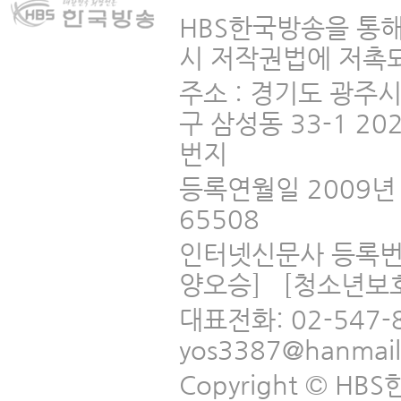
HBS한국방송을 통해
시 저작권법에 저촉되
주소 : 경기도 광주
구 삼성동 33-1 2
번지
등록연월일 2009년 
65508
인터넷신문사 등록번
양오승] [청소년보
대표전화: 02-547-
yos3387@hanmai
Copyright © HBS한국